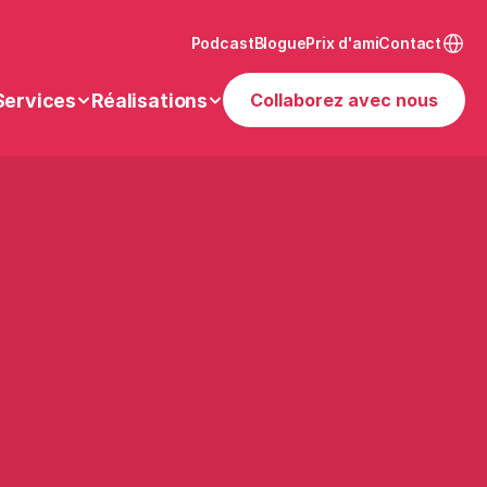
Select
Podcast
Blogue
Prix d'ami
Contact
Services
Réalisations
Collaborez avec nous