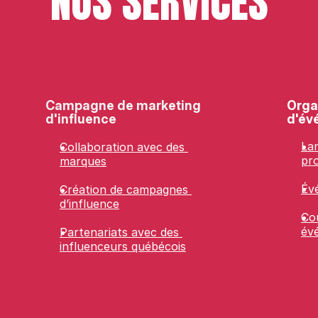
NOS SERVICES
Campagne de marketing 
Orga
d'influence
d'év
La
Collaboration avec des 
pro
marques
Év
Création de campagnes 
d’influence
Cou
év
Partenariats avec des 
influenceurs québécois