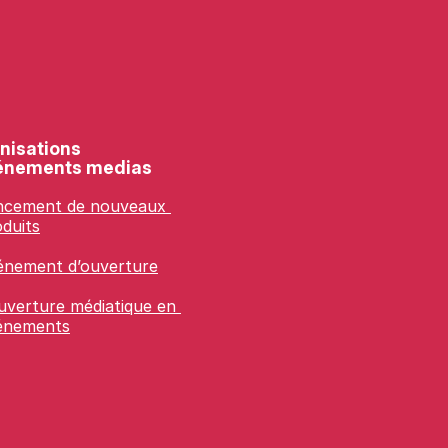
nisations 
énements medias
ncement de nouveaux 
duits
énement d’ouverture
verture médiatique en 
énements